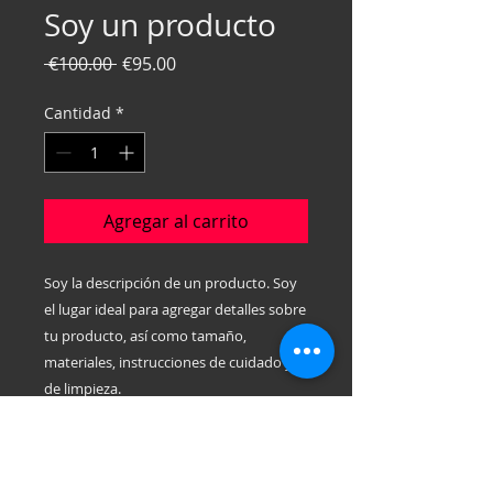
Soy un producto
Precio
Precio
 €100.00 
€95.00
de
oferta
Cantidad
*
Agregar al carrito
Soy la descripción de un producto. Soy 
el lugar ideal para agregar detalles sobre 
tu producto, así como tamaño, 
materiales, instrucciones de cuidado y 
de limpieza.
INFORMACIÓN DE PRODUCTO